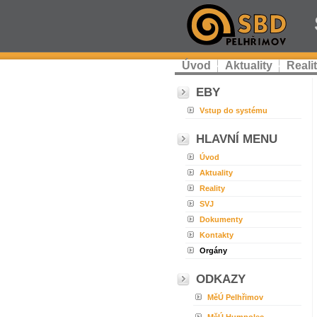
Úvod
Aktuality
Reali
EBY
Vstup do systému
HLAVNÍ MENU
Úvod
Aktuality
Reality
SVJ
Dokumenty
Kontakty
Orgány
ODKAZY
MěÚ Pelhřimov
MěÚ Humpolec