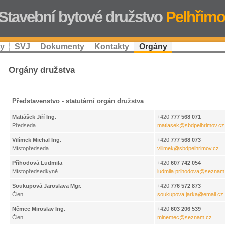
Stavební bytové družstvo
Pelhřimo
ty
SVJ
Dokumenty
Kontakty
Orgány
Orgány družstva
Představenstvo - statutární orgán družstva
Matiášek Jiří Ing.
+420
777 568 071
Předseda
matiasek
@
sbdpelhrimov.cz
Vilímek Michal Ing.
+420
777 568 073
Místopředseda
vilimek
@
sbdpelhrimov.cz
Příhodová Ludmila
+420
607 742 054
Místopředsedkyně
ludmila.prihodova
@
seznam
Soukupová Jaroslava Mgr.
+420
776 572 873
Člen
soukupova.jarka
@
email.cz
Němec Miroslav Ing.
+420
603 206 539
Člen
minemec
@
seznam.cz