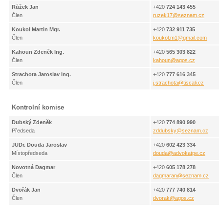
Růžek Jan
+420
724 143 455
Člen
ruzek17
@
seznam.cz
Koukol Martin Mgr.
+420
732 911 735
Člen
koukol.m1
@
gmail.com
Kahoun Zdeněk Ing.
+420
565 303 822
Člen
kahoun
@
agos.cz
Strachota Jaroslav Ing.
+420
777 616 345
Člen
j.strachota
@
tiscali.cz
Kontrolní komise
Dubský Zdeněk
+420
774 890 990
Předseda
zddubsky
@
seznam.cz
JUDr. Douda Jaroslav
+420
602 423 334
Místopředseda
douda
@
advokatpe.cz
Novotná Dagmar
+420
605 178 278
Člen
dagmaran
@
seznam.cz
Dvořák Jan
+420
777 740 814
Člen
dvorak
@
agos.cz