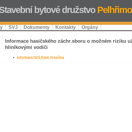
Stavební bytové družstvo
Pelhřimo
ty
SVJ
Dokumenty
Kontakty
Orgány
Informace hasičského záchr.sboru o možném riziku uží
hliníkovými vodiči
Informace HZS Kraje Vysočina