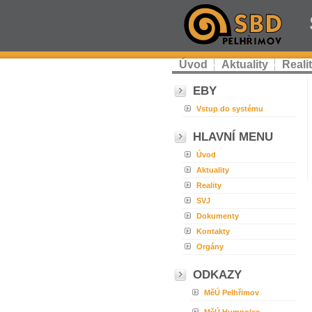
Úvod
Aktuality
Reali
EBY
Vstup do systému
HLAVNÍ MENU
Úvod
Aktuality
Reality
SVJ
Dokumenty
Kontakty
Orgány
ODKAZY
MěÚ Pelhřimov
MěÚ Humpolec