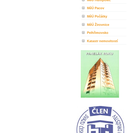
MěÚ Pacov
MěÚ Počátky
MěÚ Žirovnice
Pelhřimovsko
Katastr nemovitostí