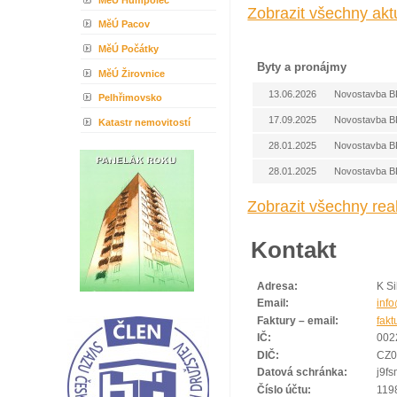
Zobrazit všechny akt
MěÚ Pacov
MěÚ Počátky
Byty a pronájmy
MěÚ Žirovnice
13.06.2026
Novostavba BD
Pelhřimovsko
17.09.2025
Novostavba BD
Katastr nemovitostí
28.01.2025
Novostavba BD
28.01.2025
Novostavba BD
Zobrazit všechny rea
Kontakt
Adresa:
K Si
Email:
inf
Faktury – email:
fak
IČ:
002
DIČ:
CZ0
Datová schránka:
j9f
Číslo účtu:
119