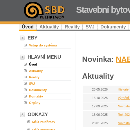
Stavební byto
Úvod
Aktuality
Reality
SVJ
Dokumenty
EBY
Vstup do systému
HLAVNÍ MENU
Novinka:
NAB
Úvod
Aktuality
Aktuality
Reality
SVJ
26.05.2026
Historie
Dokumenty
Kontakty
16.10.2025
Výroční
Orgány
17.09.2025
Novostav
ODKAZY
16.06.2025
Rok 202
MěÚ Pelhřimov
28.01.2025
Novostav
MěÚ Humpolec