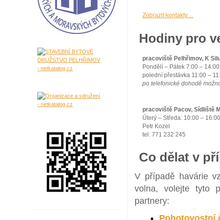
Zobrazit kontakty…
Hodiny pro v
pracoviště Pelhřimov, K Sil
Pondělí – Pátek 7:00 – 14:00
polední přestávka 11:00 – 11
po telefonické dohodě možno 
pracoviště Pacov, Sídliště 
Úterý – Středa: 10:00 – 16:0
Petr Kozel
tel. 771 232 245
Co dělat v př
V případě havárie v
volna, volejte tyto
partnery:
Pohotovostní 