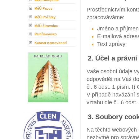
Prostřednictvím kont
MěÚ Pacov
zpracováváme:
MěÚ Počátky
MěÚ Žirovnice
Jméno a příjmen
Pelhřimovsko
E-mailová adres
Katastr nemovitostí
Text zprávy
2. Účel a právní
Vaše osobní údaje v
odpovědět na Váš do
čl. 6 odst. 1 písm. 
V případě navázání s
vztahu dle čl. 6 odst
3. Soubory cook
Na těchto webových 
nezbytné pro správné