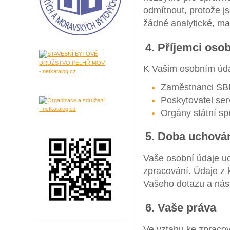
odmítnout, protože j
žádné analytické, ma
4. Příjemci oso
K Vašim osobním úda
Zaměstnanci SBD
Poskytovatel se
Orgány státní sp
5. Doba uchová
Vaše osobní údaje u
zpracování. Údaje z
Vašeho dotazu a násl
6. Vaše práva
Ve vztahu ke zpraco