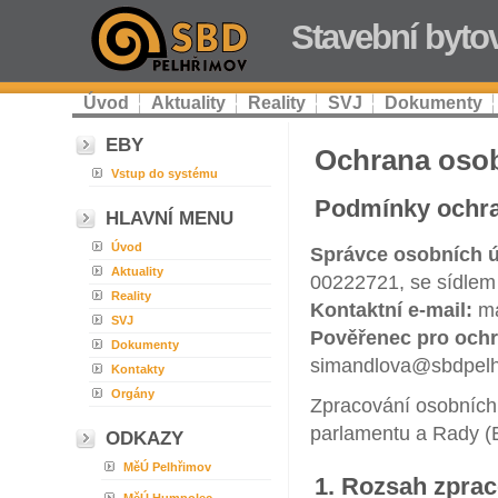
Stavební byto
Úvod
Aktuality
Reality
SVJ
Dokumenty
EBY
Ochrana osob
Vstup do systému
Podmínky ochra
HLAVNÍ MENU
Úvod
Správce osobních ú
Aktuality
00222721, se sídlem 
Reality
Kontaktní e-mail:
ma
SVJ
Pověřenec pro ochr
Dokumenty
simandlova@sbdpelh
Kontakty
Orgány
Zpracování osobních
parlamentu a Rady 
ODKAZY
MěÚ Pelhřimov
1. Rozsah zpra
MěÚ Humpolec