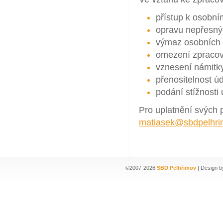
přístup k osobn
opravu nepřesný
výmaz osobních 
omezení zpracov
vznesení námitky
přenositelnost ú
podání stížnosti
Pro uplatnění svých 
matiasek@sbdpelhri
©2007-2026
SBD Pelhřimov
| Design b