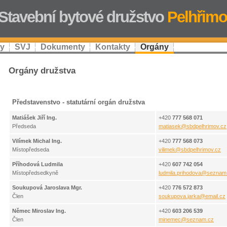
Stavební bytové družstvo
Pelhřimo
ty
SVJ
Dokumenty
Kontakty
Orgány
Orgány družstva
Představenstvo - statutární orgán družstva
Matiášek Jiří Ing.
+420
777 568 071
Předseda
matiasek
@
sbdpelhrimov.cz
Vilímek Michal Ing.
+420
777 568 073
Místopředseda
vilimek
@
sbdpelhrimov.cz
Příhodová Ludmila
+420
607 742 054
Místopředsedkyně
ludmila.prihodova
@
seznam
Soukupová Jaroslava Mgr.
+420
776 572 873
Člen
soukupova.jarka
@
email.cz
Němec Miroslav Ing.
+420
603 206 539
Člen
minemec
@
seznam.cz