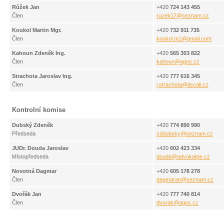
Růžek Jan
+420
724 143 455
Člen
ruzek17
@
seznam.cz
Koukol Martin Mgr.
+420
732 911 735
Člen
koukol.m1
@
gmail.com
Kahoun Zdeněk Ing.
+420
565 303 822
Člen
kahoun
@
agos.cz
Strachota Jaroslav Ing.
+420
777 616 345
Člen
j.strachota
@
tiscali.cz
Kontrolní komise
Dubský Zdeněk
+420
774 890 990
Předseda
zddubsky
@
seznam.cz
JUDr. Douda Jaroslav
+420
602 423 334
Místopředseda
douda
@
advokatpe.cz
Novotná Dagmar
+420
605 178 278
Člen
dagmaran
@
seznam.cz
Dvořák Jan
+420
777 740 814
Člen
dvorak
@
agos.cz