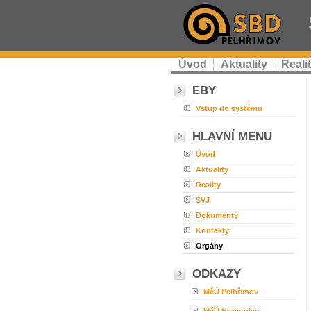
Úvod
Aktuality
Reali
EBY
Vstup do systému
HLAVNÍ MENU
Úvod
Aktuality
Reality
SVJ
Dokumenty
Kontakty
Orgány
ODKAZY
MěÚ Pelhřimov
MěÚ Humpolec