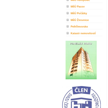
MěÚ Pacov
MěÚ Počátky
MěÚ Žirovnice
Pelhřimovsko
Katastr nemovitostí