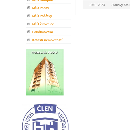
10.01.2023
Stanovy SVJ
MěÚ Pacov
MěÚ Počátky
MěÚ Žirovnice
Pelhřimovsko
Katastr nemovitostí