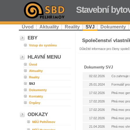
Stavební byto
Úvod
Aktuality
Reality
SVJ
Dokumenty
EBY
Společenství vlastní
Vstup do systému
Důležité informace pro členy společ
HLAVNÍ MENU
Úvod
Dokumenty SVJ
Aktuality
02.02.2026
Co zahrnuje 
Reality
SVJ
25.01.2024
Formulář pro
Dokumenty
17.02.2026
Plná moc gen
Kontakty
17.02.2026
Plná moc pr
Orgány
17.02.2026
Plná moc pro
ODKAZY
17.02.2026
Plná moc pro
MěÚ Pelhřimov
21.04.2026
Plná moc sh
MěÚ Humpolec