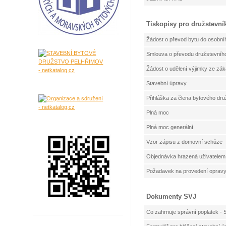
Tiskopisy pro družstevní
Žádost o převod bytu do osobníh
Smlouva o převodu družstevního
Žádost o udělení výjimky ze zá
Stavební úpravy
Přihláška za člena bytového dru
Plná moc
Plná moc generální
Vzor zápisu z domovní schůze
Objednávka hrazená uživatelem b
Požadavek na provedení opravy 
Dokumenty SVJ
Co zahrnuje správní poplatek - 