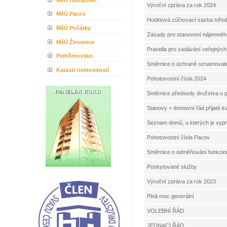
Výroční zpráva za rok 2024
MěÚ Pacov
Hodinová zúčtovací sazba střed
MěÚ Počátky
Zásady pro stanovení nájemnéh
MěÚ Žirovnice
Pravidla pro zadávání veřejnýc
Pelhřimovsko
Směrnice o ochraně oznamovat
Katastr nemovitostí
Pohotovostní čísla 2024
Směrnice předsedy družstva o p
Stanovy + domovní řád přijaté k
Seznam domů, u kterých je vy
Pohotovostní čísla Pacov
Směrnice o odměňování funkci
Poskytované služby
Výroční zpráva za rok 2023
Plná moc generální
VOLEBNÍ ŘÁD
JEDNACÍ ŘÁD